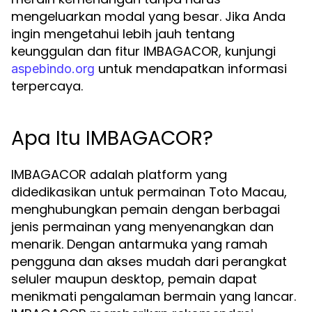
mengeluarkan modal yang besar. Jika Anda
ingin mengetahui lebih jauh tentang
keunggulan dan fitur IMBAGACOR, kunjungi
untuk mendapatkan informasi
aspebindo.org
terpercaya.
Apa Itu IMBAGACOR?
IMBAGACOR adalah platform yang
didedikasikan untuk permainan Toto Macau,
menghubungkan pemain dengan berbagai
jenis permainan yang menyenangkan dan
menarik. Dengan antarmuka yang ramah
pengguna dan akses mudah dari perangkat
seluler maupun desktop, pemain dapat
menikmati pengalaman bermain yang lancar.