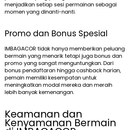
menjadikan setiap sesi permainan sebagai
momen yang dinanti-nanti.
Promo dan Bonus Spesial
IMBAGACOR tidak hanya memberikan peluang
bermain yang menarik tetapi juga bonus dan
promo yang sangat menguntungkan. Dari
bonus pendaftaran hingga cashback harian,
pemain memiliki kesempatan untuk
meningkatkan modal mereka dan meraih
lebih banyak kemenangan.
Keamanan dan
Kenyamanan Bermain