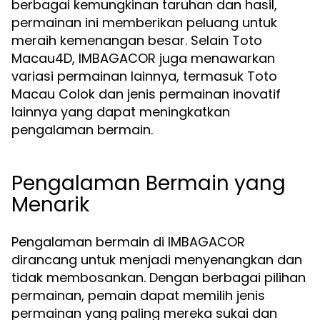
berbagai kemungkinan taruhan dan hasil,
permainan ini memberikan peluang untuk
meraih kemenangan besar. Selain Toto
Macau4D, IMBAGACOR juga menawarkan
variasi permainan lainnya, termasuk Toto
Macau Colok dan jenis permainan inovatif
lainnya yang dapat meningkatkan
pengalaman bermain.
Pengalaman Bermain yang
Menarik
Pengalaman bermain di IMBAGACOR
dirancang untuk menjadi menyenangkan dan
tidak membosankan. Dengan berbagai pilihan
permainan, pemain dapat memilih jenis
permainan yang paling mereka sukai dan