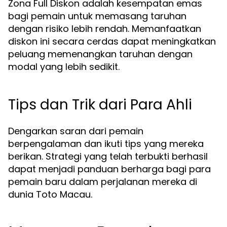
Zona Full Diskon adalah kesempatan emas
bagi pemain untuk memasang taruhan
dengan risiko lebih rendah. Memanfaatkan
diskon ini secara cerdas dapat meningkatkan
peluang memenangkan taruhan dengan
modal yang lebih sedikit.
Tips dan Trik dari Para Ahli
Dengarkan saran dari pemain
berpengalaman dan ikuti tips yang mereka
berikan. Strategi yang telah terbukti berhasil
dapat menjadi panduan berharga bagi para
pemain baru dalam perjalanan mereka di
dunia Toto Macau.