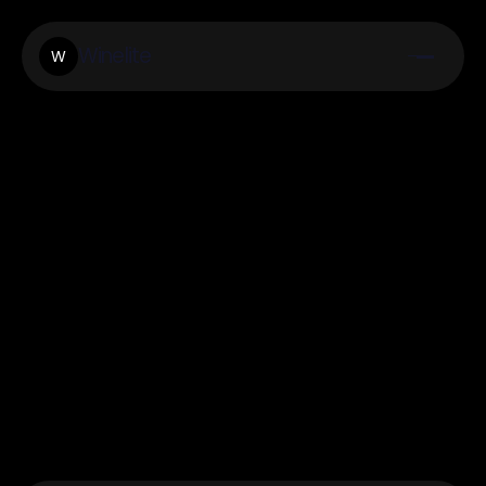
Winelite
W