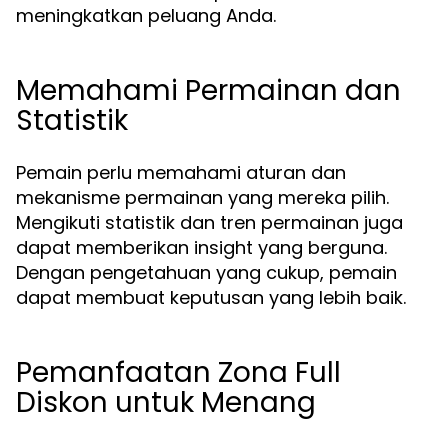
meningkatkan peluang Anda.
Memahami Permainan dan
Statistik
Pemain perlu memahami aturan dan
mekanisme permainan yang mereka pilih.
Mengikuti statistik dan tren permainan juga
dapat memberikan insight yang berguna.
Dengan pengetahuan yang cukup, pemain
dapat membuat keputusan yang lebih baik.
Pemanfaatan Zona Full
Diskon untuk Menang