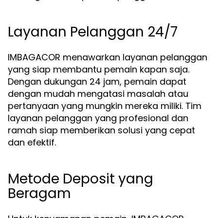
Layanan Pelanggan 24/7
IMBAGACOR menawarkan layanan pelanggan
yang siap membantu pemain kapan saja.
Dengan dukungan 24 jam, pemain dapat
dengan mudah mengatasi masalah atau
pertanyaan yang mungkin mereka miliki. Tim
layanan pelanggan yang profesional dan
ramah siap memberikan solusi yang cepat
dan efektif.
Metode Deposit yang
Beragam