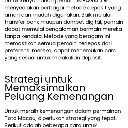
Untuk kenyamanan pemain, IMBAGACOR
menyediakan berbagai metode deposit yang
aman dan mudah digunakan. Baik melalui
transfer bank maupun dompet digital, pemain
dapat memulai pengalaman bermain mereka
tanpa kendala. Metode yang beragam ini
memastikan semua pemain, terlepas dari
preferensi mereka, dapat menemukan cara
yang sesuai untuk melakukan deposit.
Strategi untuk
Memaksimalkan
Peluang Kemenangan
Untuk meraih kemenangan dalam permainan
Toto Macau, diperlukan strategi yang tepat.
Berikut adalah beberapa cara untuk