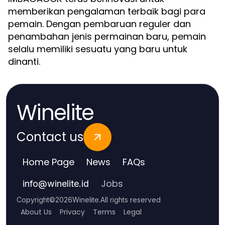
memberikan pengalaman terbaik bagi para
pemain. Dengan pembaruan reguler dan
penambahan jenis permainan baru, pemain
selalu memiliki sesuatu yang baru untuk
dinanti.
Winelite
Contact us
Home Page
News
FAQs
Jobs
info
@
winelite.id
Copyright
©
2026
Winelite
.
All rights reserved
About Us
Privacy
Terms
Legal