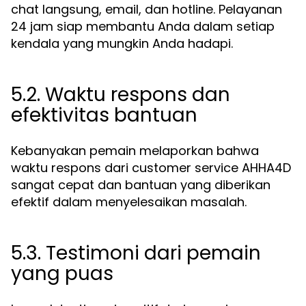
chat langsung, email, dan hotline. Pelayanan
24 jam siap membantu Anda dalam setiap
kendala yang mungkin Anda hadapi.
5.2. Waktu respons dan
efektivitas bantuan
Kebanyakan pemain melaporkan bahwa
waktu respons dari customer service AHHA4D
sangat cepat dan bantuan yang diberikan
efektif dalam menyelesaikan masalah.
5.3. Testimoni dari pemain
yang puas