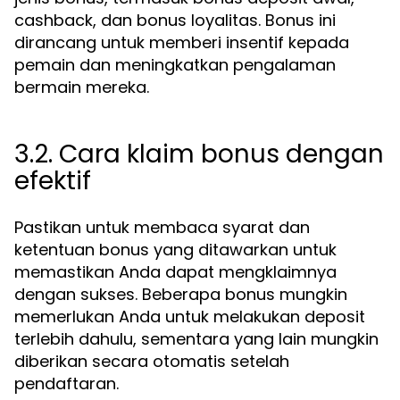
cashback, dan bonus loyalitas. Bonus ini
dirancang untuk memberi insentif kepada
pemain dan meningkatkan pengalaman
bermain mereka.
3.2. Cara klaim bonus dengan
efektif
Pastikan untuk membaca syarat dan
ketentuan bonus yang ditawarkan untuk
memastikan Anda dapat mengklaimnya
dengan sukses. Beberapa bonus mungkin
memerlukan Anda untuk melakukan deposit
terlebih dahulu, sementara yang lain mungkin
diberikan secara otomatis setelah
pendaftaran.