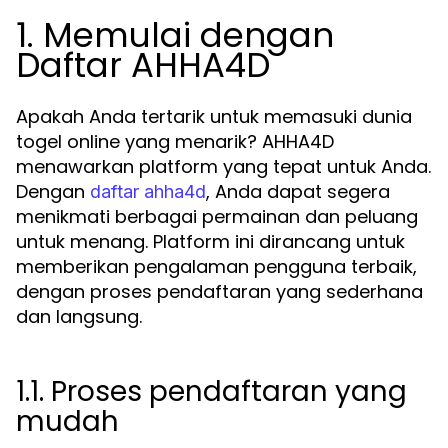
1. Memulai dengan
Daftar AHHA4D
Apakah Anda tertarik untuk memasuki dunia
togel online yang menarik? AHHA4D
menawarkan platform yang tepat untuk Anda.
Dengan
, Anda dapat segera
daftar ahha4d
menikmati berbagai permainan dan peluang
untuk menang. Platform ini dirancang untuk
memberikan pengalaman pengguna terbaik,
dengan proses pendaftaran yang sederhana
dan langsung.
1.1. Proses pendaftaran yang
mudah