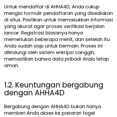
Untuk mendaftar di AHHA4D, Anda cukup
mengisi formulir pendaftaran yang disediakan
di situs. Pastikan untuk memasukkan informasi
yang akurat agar proses verifikasi berjalan
lancar. Registrasi biasanya hanya
memerlukan beberapa menit, dan setelah itu
Anda sudah siap untuk bermain. Proses ini
dilindungi oleh sistem enkripsi canggih,
memastikan bahwa data pribadi Anda tetap
aman.
1.2. Keuntungan bergabung
dengan AHHA4D
Bergabung dengan AHHA4D bukan hanya
memberi Anda akses ke pasaran togel