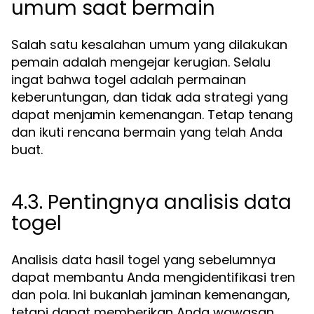
umum saat bermain
Salah satu kesalahan umum yang dilakukan
pemain adalah mengejar kerugian. Selalu
ingat bahwa togel adalah permainan
keberuntungan, dan tidak ada strategi yang
dapat menjamin kemenangan. Tetap tenang
dan ikuti rencana bermain yang telah Anda
buat.
4.3. Pentingnya analisis data
togel
Analisis data hasil togel yang sebelumnya
dapat membantu Anda mengidentifikasi tren
dan pola. Ini bukanlah jaminan kemenangan,
tetapi dapat memberikan Anda wawasan