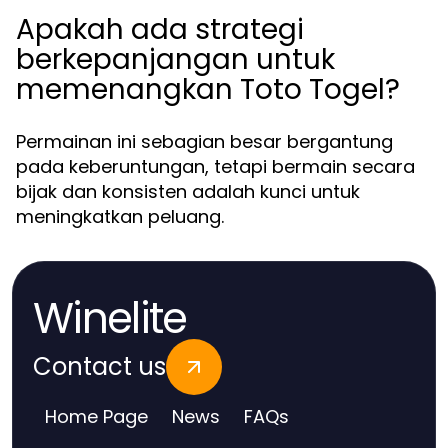
Apakah ada strategi
berkepanjangan untuk
memenangkan Toto Togel?
Permainan ini sebagian besar bergantung
pada keberuntungan, tetapi bermain secara
bijak dan konsisten adalah kunci untuk
meningkatkan peluang.
Winelite
Contact us
Home Page
News
FAQs