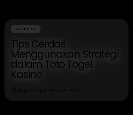
GAMBLING
Tips Cerdas
Menggunakan Strategi
dalam Toto Togel
Kasino
Manuel Wood
May 28, 2026
M