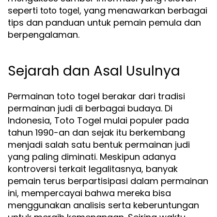
seperti
, yang menawarkan berbagai
toto togel
tips dan panduan untuk pemain pemula dan
berpengalaman.
Sejarah dan Asal Usulnya
Permainan toto togel berakar dari tradisi
permainan judi di berbagai budaya. Di
Indonesia, Toto Togel mulai populer pada
tahun 1990-an dan sejak itu berkembang
menjadi salah satu bentuk permainan judi
yang paling diminati. Meskipun adanya
kontroversi terkait legalitasnya, banyak
pemain terus berpartisipasi dalam permainan
ini, mempercayai bahwa mereka bisa
menggunakan analisis serta keberuntungan