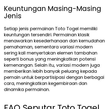
Keuntungan Masing-Masing
Jenis
Setiap jenis permainan Toto Togel memiliki
keuntungan tersendiri. Permainan klasik
menawarkan kesederhanaan dan kemudahan
pemahaman, sementara variasi modern
sering kali menyertakan elemen tambahan
seperti bonus yang meningkatkan potensi
kemenangan. Selain itu, variasi modern juga
memberikan lebih banyak peluang kepada
pemain untuk berpartisipasi dengan berbagai
cara, meningkatkan kegembiraan dan
dinamika permainan.
FAQ Seputar Toto Togel