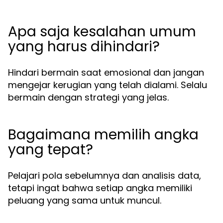
Apa saja kesalahan umum
yang harus dihindari?
Hindari bermain saat emosional dan jangan
mengejar kerugian yang telah dialami. Selalu
bermain dengan strategi yang jelas.
Bagaimana memilih angka
yang tepat?
Pelajari pola sebelumnya dan analisis data,
tetapi ingat bahwa setiap angka memiliki
peluang yang sama untuk muncul.